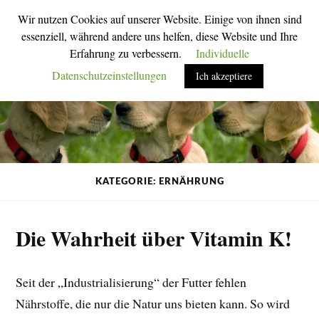
Wir nutzen Cookies auf unserer Website. Einige von ihnen sind
M
S
essenziell, während andere uns helfen, diese Website und Ihre
o
u
Erfahrung zu verbessern.
Individuelle
b
c
i
h
Datenschutzeinstellungen
Ich akzeptiere
l
f
-
e
M
l
e
d
n
u
ü
m
u
s
m
c
s
h
KATEGORIE: ERNÄHRUNG
c
a
h
l
a
t
l
e
Die Wahrheit über Vitamin K!
t
n
e
n
Seit der „Industrialisierung“ der Futter fehlen
Nährstoffe, die nur die Natur uns bieten kann. So wird