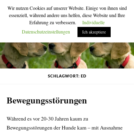
Wir nutzen Cookies auf unserer Website. Einige von ihnen sind
M
S
essenziell, während andere uns helfen, diese Website und Ihre
o
u
Erfahrung zu verbessern.
Individuelle
b
c
i
h
Datenschutzeinstellungen
Ich akzeptiere
l
f
-
e
M
l
e
d
n
u
ü
m
u
s
m
c
s
h
SCHLAGWORT: ED
c
a
h
l
a
t
l
e
Bewegungsstörungen
t
n
e
n
Während es vor 20-30 Jahren kaum zu
Bewegungsstörungen der Hunde kam – mit Ausnahme