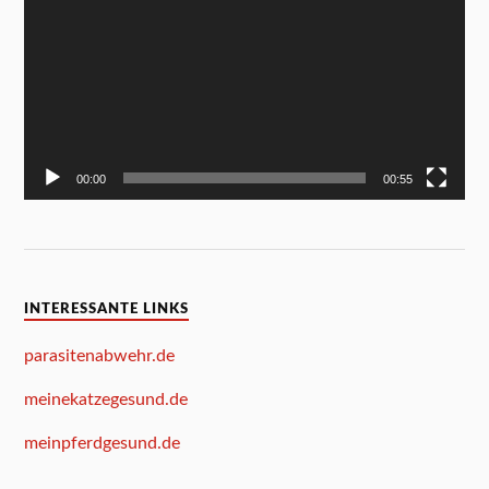
00:00
00:55
INTERESSANTE LINKS
parasitenabwehr.de
meinekatzegesund.de
meinpferdgesund.de