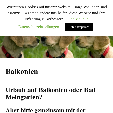
Wir nutzen Cookies auf unserer Website. Einige von ihnen sind
M
S
essenziell, während andere uns helfen, diese Website und Ihre
o
u
Erfahrung zu verbessern.
Individuelle
b
c
i
h
Datenschutzeinstellungen
Ich akzeptiere
l
f
-
e
M
l
e
d
n
u
ü
m
u
s
m
c
s
h
c
a
Balkonien
h
l
a
t
l
e
t
n
Urlaub auf Balkonien oder Bad
e
n
Meingarten?
Aber bitte gemeinsam mit der