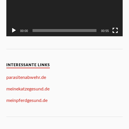
00:00
00:55
INTERESSANTE LINKS
parasitenabwehr.de
meinekatzegesund.de
meinpferdgesund.de